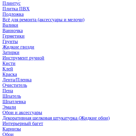
Плинтус
Плитка ПВХ
Подложка
Всё для ремонта (аксессуары и мелочи)
Валики
Ванночка
Герметики
Грунты
Жидкие гвозди
Затирки
Инструмент ручной
Кисти
Клей
Краска
Лента/Пленка
Очиститель
Пена
Шпатель
Шпатлевка
Эмали
Обои и аксессуары
Декоративная шелковая штукатурка (Жидкие обои)
Интерьерный багет
Карнизы
Обои