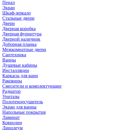
Пенал
Экран
Шкаф-зеркало
Стальные двери
Двери
Дверная коробка
Дверная фурнитура
Дверной наличник
Доборная планка
Межкомнатные двери
Сантехника
Ванны
Душевые кабины
Инсталляции
Каркасы для ванн
Раковины
Смесители и комплектующие
Радиатор
Унитазы
Полотенцесушитель
Экран для ванны
Напольные покрытия
Ламинат
Ковролин
Линолеум