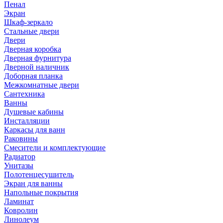
Пенал
Экран
Шкаф-зеркало
Стальные двери
Двери
Дверная коробка
Дверная фурнитура
Дверной наличник
Доборная планка
Межкомнатные двери
Сантехника
Ванны
Душевые кабины
Инсталляции
Каркасы для ванн
Раковины
Смесители и комплектующие
Радиатор
Унитазы
Полотенцесушитель
Экран для ванны
Напольные покрытия
Ламинат
Ковролин
Линолеум