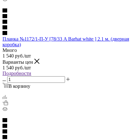
Планка №1172/1-П-У [78/33 A Barhat white ] 2.1 м. (дверная
коробка)
Много
1 540
руб.
/шт
Варианты цен
1 540
руб.
/шт
Подробности
В корзину