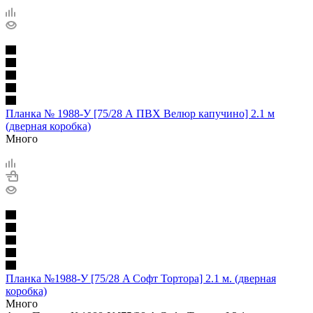
Планка № 1988-У [75/28 А ПВХ Велюр капучино] 2.1 м
(дверная коробка)
Много
Планка №1988-У [75/28 A Софт Тортора] 2.1 м. (дверная
коробка)
Много