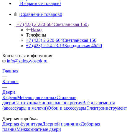
Избранные товары
0
Сравнение товаров
0
+7 (423) 2-220-664
Светланская 150
Назад
Телефоны
+7 (423) 2-220-664
Светланская 150
+7 (423) 2-24-23-13
Бородинская 46/50
Контактная информация
info@zalog-vostok.ru
Главная
—
Каталог
—
Двери
Кафель
Мебель для ванных
Стальные
двери
Сантехника
Напольные покрытия
Всё для ремонта
(аксессуары и мелочи)
Обои и аксессуары
Электроинструмент
—
Дверная коробка
Дверная фурнитура
Дверной наличник
Доборная
планка
Межкомнатные двери