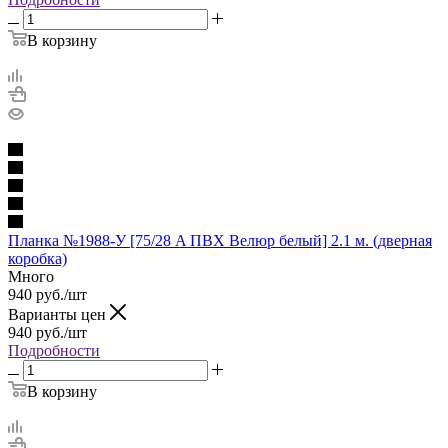
В корзину
Планка №1988-У [75/28 A ПВХ Велюр белый] 2.1 м. (дверная
коробка)
Много
940
руб.
/шт
Варианты цен
940
руб.
/шт
Подробности
В корзину