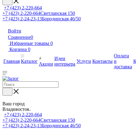
+7 (423) 2-220-664
+7 (423) 2-220-664
Светланская 150
+7 (423) 2-24-23-13
Бородинская 46/50
Войти
Сравнение
0
Избранные товары
0
Корзина
0
Оплата
Идеи
Главная
Каталог
Услуги
Контакты
и
К
Акции
интерьера
доставка
Ваш город
Владивосток
+7 (423) 2-220-664
+7 (423) 2-220-664
Светланская 150
+7 (423) 2-24-23-13
Бородинская 46/50