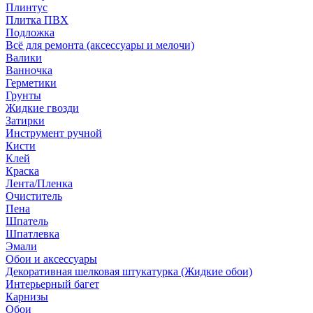
Плинтус
Плитка ПВХ
Подложка
Всё для ремонта (аксессуары и мелочи)
Валики
Ванночка
Герметики
Грунты
Жидкие гвозди
Затирки
Инструмент ручной
Кисти
Клей
Краска
Лента/Пленка
Очиститель
Пена
Шпатель
Шпатлевка
Эмали
Обои и аксессуары
Декоративная шелковая штукатурка (Жидкие обои)
Интерьерный багет
Карнизы
Обои