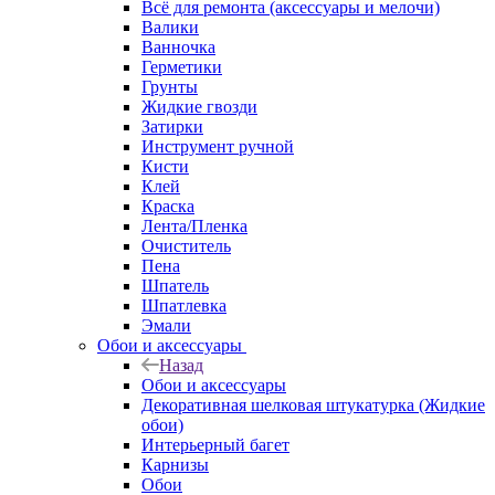
Всё для ремонта (аксессуары и мелочи)
Валики
Ванночка
Герметики
Грунты
Жидкие гвозди
Затирки
Инструмент ручной
Кисти
Клей
Краска
Лента/Пленка
Очиститель
Пена
Шпатель
Шпатлевка
Эмали
Обои и аксессуары
Назад
Обои и аксессуары
Декоративная шелковая штукатурка (Жидкие
обои)
Интерьерный багет
Карнизы
Обои