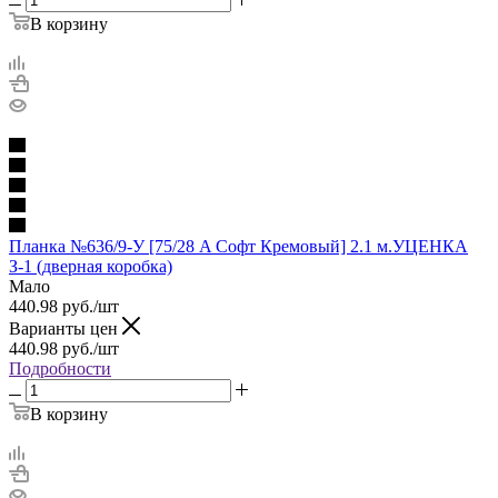
В корзину
Планка №636/9-У [75/28 A Софт Кремовый] 2.1 м.УЦЕНКА
З-1 (дверная коробка)
Мало
440.98
руб.
/шт
Варианты цен
440.98
руб.
/шт
Подробности
В корзину