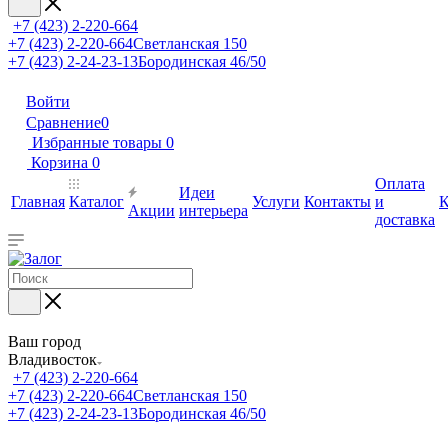
+7 (423) 2-220-664
+7 (423) 2-220-664
Светланская 150
+7 (423) 2-24-23-13
Бородинская 46/50
Войти
Сравнение
0
Избранные товары
0
Корзина
0
Оплата
Идеи
Главная
Каталог
Услуги
Контакты
и
К
Акции
интерьера
доставка
Ваш город
Владивосток
+7 (423) 2-220-664
+7 (423) 2-220-664
Светланская 150
+7 (423) 2-24-23-13
Бородинская 46/50