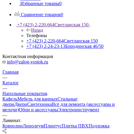
Избранные товары
0
Сравнение товаров
0
+7 (423) 2-220-664
Светланская 150
Назад
Телефоны
+7 (423) 2-220-664
Светланская 150
+7 (423) 2-24-23-13
Бородинская 46/50
Контактная информация
info@zalog-vostok.ru
Главная
—
Каталог
—
Напольные покрытия
Кафель
Мебель для ванных
Стальные
двери
Двери
Сантехника
Всё для ремонта (аксессуары и
мелочи)
Обои и аксессуары
Электроинструмент
—
Ламинат
Ковролин
Линолеум
Плинтус
Плитка ПВХ
Подложка