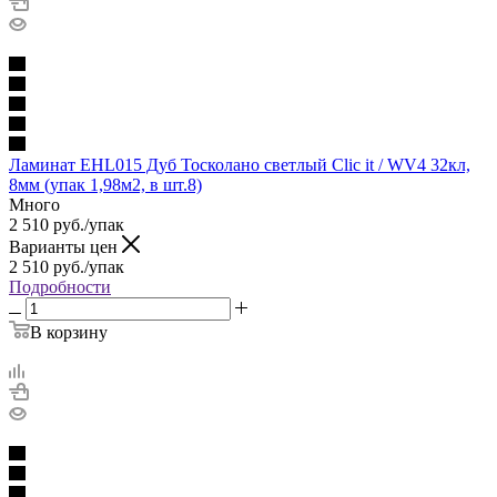
Ламинат EHL015 Дуб Тосколано светлый Clic it / WV4 32кл,
8мм (упак 1,98м2, в шт.8)
Много
2 510
руб.
/упак
Варианты цен
2 510
руб.
/упак
Подробности
В корзину