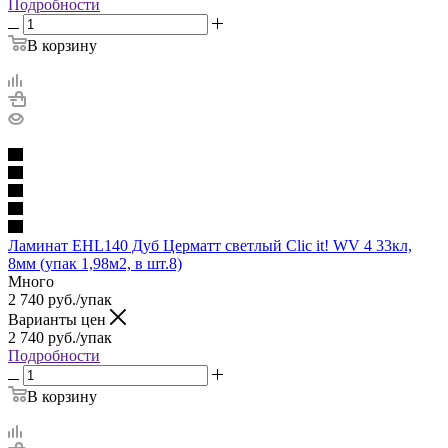
Подробности
В корзину
Ламинат EHL140 Дуб Церматт светлый Clic it! WV 4 33кл,
8мм (упак 1,98м2, в шт.8)
Много
2 740
руб.
/упак
Варианты цен
2 740
руб.
/упак
Подробности
В корзину