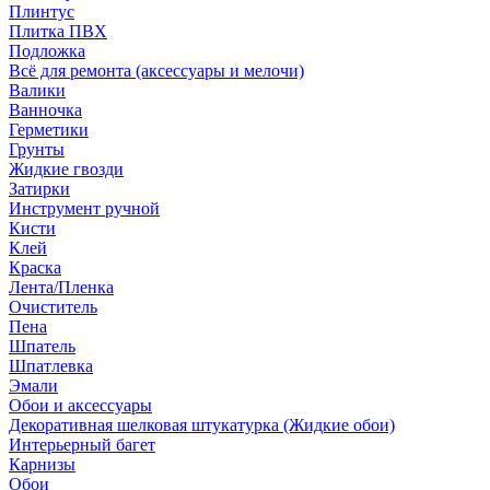
Плинтус
Плитка ПВХ
Подложка
Всё для ремонта (аксессуары и мелочи)
Валики
Ванночка
Герметики
Грунты
Жидкие гвозди
Затирки
Инструмент ручной
Кисти
Клей
Краска
Лента/Пленка
Очиститель
Пена
Шпатель
Шпатлевка
Эмали
Обои и аксессуары
Декоративная шелковая штукатурка (Жидкие обои)
Интерьерный багет
Карнизы
Обои