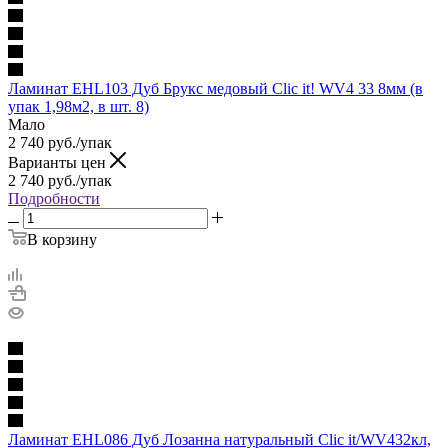
Ламинат EHL103 Дуб Брукс медовый Сlic it! WV4 33 8мм (в
упак 1,98м2, в шт. 8)
Мало
2 740
руб.
/упак
Варианты цен
2 740
руб.
/упак
Подробности
В корзину
Ламинат EHL086 Дуб Лозанна натуральный Clic it/WV432кл,