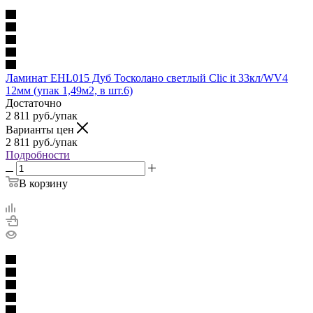
Ламинат EHL015 Дуб Тосколано светлый Сlic it 33кл/WV4
12мм (упак 1,49м2, в шт.6)
Достаточно
2 811
руб.
/упак
Варианты цен
2 811
руб.
/упак
Подробности
В корзину