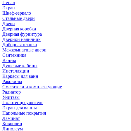
Пенал
Экран
Шкаф-зеркало
Стальные двери
Двери
Дверная коробка
Дверная фурнитура
Дверной наличник
Доборная планка
Межкомнатные двери
Сантехника
Ванны
Душевые кабины
Инсталляции
Каркасы для ванн
Раковины
Смесители и комплектующие
Радиатор
Унитазы
Полотенцесушитель
Экран для ванны
Напольные покрытия
Ламинат
Ковролин
Линолеум