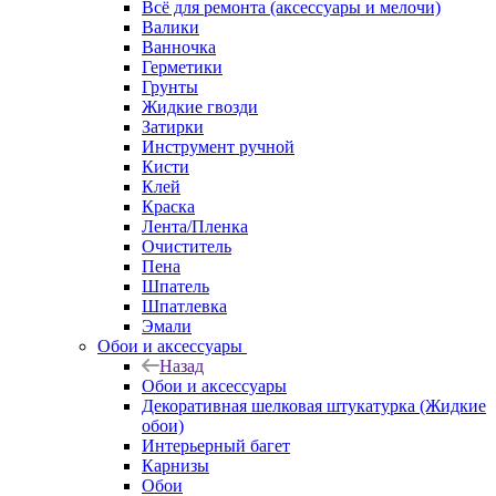
Всё для ремонта (аксессуары и мелочи)
Валики
Ванночка
Герметики
Грунты
Жидкие гвозди
Затирки
Инструмент ручной
Кисти
Клей
Краска
Лента/Пленка
Очиститель
Пена
Шпатель
Шпатлевка
Эмали
Обои и аксессуары
Назад
Обои и аксессуары
Декоративная шелковая штукатурка (Жидкие
обои)
Интерьерный багет
Карнизы
Обои