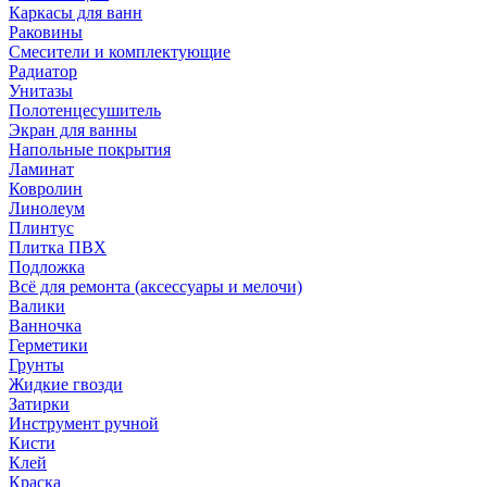
Каркасы для ванн
Раковины
Смесители и комплектующие
Радиатор
Унитазы
Полотенцесушитель
Экран для ванны
Напольные покрытия
Ламинат
Ковролин
Линолеум
Плинтус
Плитка ПВХ
Подложка
Всё для ремонта (аксессуары и мелочи)
Валики
Ванночка
Герметики
Грунты
Жидкие гвозди
Затирки
Инструмент ручной
Кисти
Клей
Краска