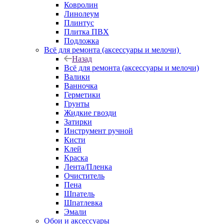
Ковролин
Линолеум
Плинтус
Плитка ПВХ
Подложка
Всё для ремонта (аксессуары и мелочи)
Назад
Всё для ремонта (аксессуары и мелочи)
Валики
Ванночка
Герметики
Грунты
Жидкие гвозди
Затирки
Инструмент ручной
Кисти
Клей
Краска
Лента/Пленка
Очиститель
Пена
Шпатель
Шпатлевка
Эмали
Обои и аксессуары