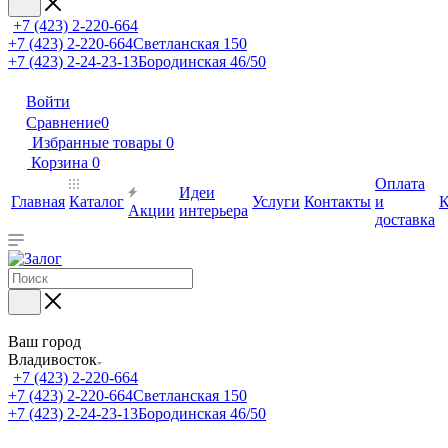
+7 (423) 2-220-664
+7 (423) 2-220-664
Светланская 150
+7 (423) 2-24-23-13
Бородинская 46/50
Войти
Сравнение
0
Избранные товары
0
Корзина
0
Оплата
Идеи
Главная
Каталог
Услуги
Контакты
и
К
Акции
интерьера
доставка
Ваш город
Владивосток
+7 (423) 2-220-664
+7 (423) 2-220-664
Светланская 150
+7 (423) 2-24-23-13
Бородинская 46/50