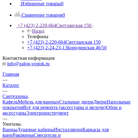
Избранные товары
0
Сравнение товаров
0
+7 (423) 2-220-664
Светланская 150
Назад
Телефоны
+7 (423) 2-220-664
Светланская 150
+7 (423) 2-24-23-13
Бородинская 46/50
Контактная информация
info@zalog-vostok.ru
Главная
—
Каталог
—
Сантехника
Кафель
Мебель для ванных
Стальные двери
Двери
Напольные
покрытия
Всё для ремонта (аксессуары и мелочи)
Обои и
аксессуары
Электроинструмент
—
Унитазы
Ванны
Душевые кабины
Инсталляции
Каркасы для
ванн
Раковины
Смесители и