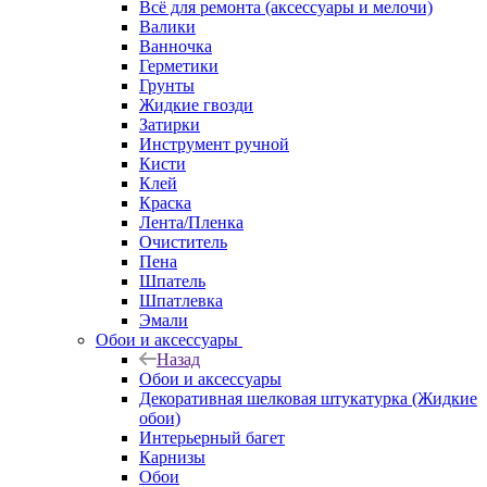
Всё для ремонта (аксессуары и мелочи)
Валики
Ванночка
Герметики
Грунты
Жидкие гвозди
Затирки
Инструмент ручной
Кисти
Клей
Краска
Лента/Пленка
Очиститель
Пена
Шпатель
Шпатлевка
Эмали
Обои и аксессуары
Назад
Обои и аксессуары
Декоративная шелковая штукатурка (Жидкие
обои)
Интерьерный багет
Карнизы
Обои