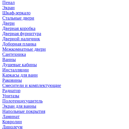
Пенал
Экран
Шкаф-зеркало
Стальные двери
Двери
Дверная коробка
Дверная фурнитура
Дверной наличник
Доборная планка
Межкомнатные двери
Сантехника
Ванны
Душевые кабины
Инсталляции
Каркасы для ванн
Раковины
Смесители и комплектующие
Радиатор
Унитазы
Полотенцесушитель
Экран для ванны
Напольные покрытия
Ламинат
Ковролин
Линолеум