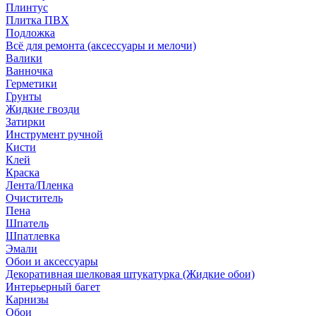
Плинтус
Плитка ПВХ
Подложка
Всё для ремонта (аксессуары и мелочи)
Валики
Ванночка
Герметики
Грунты
Жидкие гвозди
Затирки
Инструмент ручной
Кисти
Клей
Краска
Лента/Пленка
Очиститель
Пена
Шпатель
Шпатлевка
Эмали
Обои и аксессуары
Декоративная шелковая штукатурка (Жидкие обои)
Интерьерный багет
Карнизы
Обои