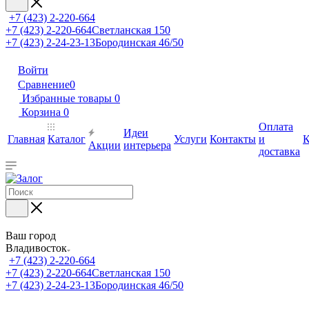
+7 (423) 2-220-664
+7 (423) 2-220-664
Светланская 150
+7 (423) 2-24-23-13
Бородинская 46/50
Войти
Сравнение
0
Избранные товары
0
Корзина
0
Оплата
Идеи
Главная
Каталог
Услуги
Контакты
и
К
Акции
интерьера
доставка
Ваш город
Владивосток
+7 (423) 2-220-664
+7 (423) 2-220-664
Светланская 150
+7 (423) 2-24-23-13
Бородинская 46/50