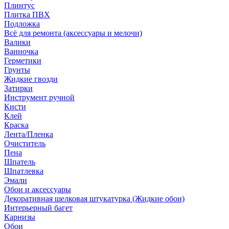
Плинтус
Плитка ПВХ
Подложка
Всё для ремонта (аксессуары и мелочи)
Валики
Ванночка
Герметики
Грунты
Жидкие гвозди
Затирки
Инструмент ручной
Кисти
Клей
Краска
Лента/Пленка
Очиститель
Пена
Шпатель
Шпатлевка
Эмали
Обои и аксессуары
Декоративная шелковая штукатурка (Жидкие обои)
Интерьерный багет
Карнизы
Обои