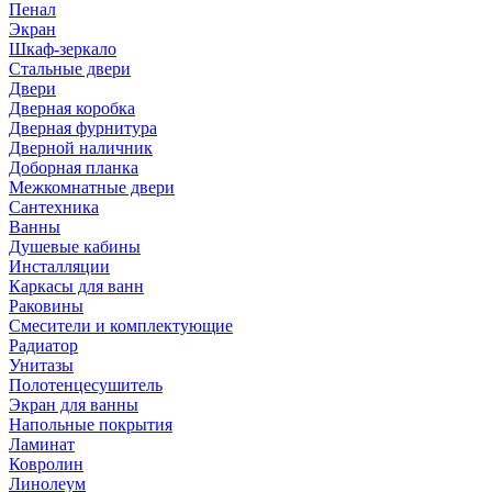
Пенал
Экран
Шкаф-зеркало
Стальные двери
Двери
Дверная коробка
Дверная фурнитура
Дверной наличник
Доборная планка
Межкомнатные двери
Сантехника
Ванны
Душевые кабины
Инсталляции
Каркасы для ванн
Раковины
Смесители и комплектующие
Радиатор
Унитазы
Полотенцесушитель
Экран для ванны
Напольные покрытия
Ламинат
Ковролин
Линолеум