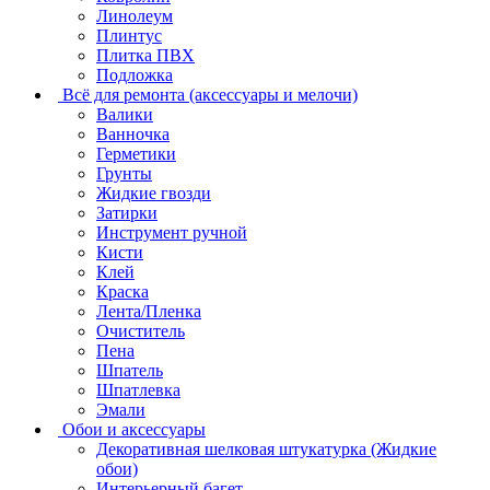
Линолеум
Плинтус
Плитка ПВХ
Подложка
Всё для ремонта (аксессуары и мелочи)
Валики
Ванночка
Герметики
Грунты
Жидкие гвозди
Затирки
Инструмент ручной
Кисти
Клей
Краска
Лента/Пленка
Очиститель
Пена
Шпатель
Шпатлевка
Эмали
Обои и аксессуары
Декоративная шелковая штукатурка (Жидкие
обои)
Интерьерный багет