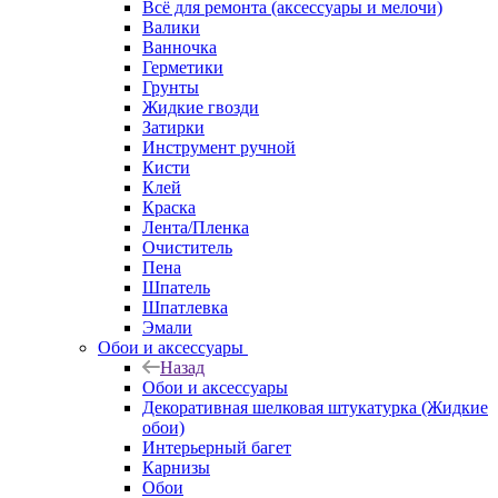
Всё для ремонта (аксессуары и мелочи)
Валики
Ванночка
Герметики
Грунты
Жидкие гвозди
Затирки
Инструмент ручной
Кисти
Клей
Краска
Лента/Пленка
Очиститель
Пена
Шпатель
Шпатлевка
Эмали
Обои и аксессуары
Назад
Обои и аксессуары
Декоративная шелковая штукатурка (Жидкие
обои)
Интерьерный багет
Карнизы
Обои