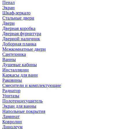
Пенал
Экран
Шкаф-зеркало
Стальные двери
Двери
Дверная коробка
Дверная фурнитура
Дверной наличник
Доборная планка
Межкомнатные двери
Сантехника
Ванны
Душевые кабины
Инсталляции
Каркасы для ванн
Раковины
Смесители и комплектующие
Радиатор
Унитазы
Полотенцесушитель
Экран для ванны
Напольные покрытия
Ламинат
Ковролин
Линолеум