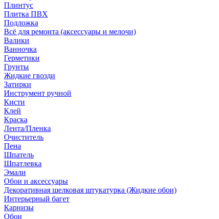
Плинтус
Плитка ПВХ
Подложка
Всё для ремонта (аксессуары и мелочи)
Валики
Ванночка
Герметики
Грунты
Жидкие гвозди
Затирки
Инструмент ручной
Кисти
Клей
Краска
Лента/Пленка
Очиститель
Пена
Шпатель
Шпатлевка
Эмали
Обои и аксессуары
Декоративная шелковая штукатурка (Жидкие обои)
Интерьерный багет
Карнизы
Обои