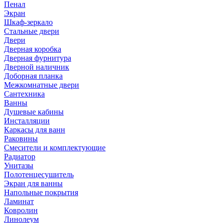
Пенал
Экран
Шкаф-зеркало
Стальные двери
Двери
Дверная коробка
Дверная фурнитура
Дверной наличник
Доборная планка
Межкомнатные двери
Сантехника
Ванны
Душевые кабины
Инсталляции
Каркасы для ванн
Раковины
Смесители и комплектующие
Радиатор
Унитазы
Полотенцесушитель
Экран для ванны
Напольные покрытия
Ламинат
Ковролин
Линолеум