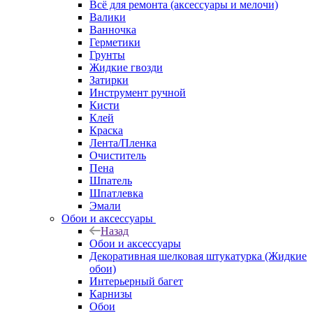
Всё для ремонта (аксессуары и мелочи)
Валики
Ванночка
Герметики
Грунты
Жидкие гвозди
Затирки
Инструмент ручной
Кисти
Клей
Краска
Лента/Пленка
Очиститель
Пена
Шпатель
Шпатлевка
Эмали
Обои и аксессуары
Назад
Обои и аксессуары
Декоративная шелковая штукатурка (Жидкие
обои)
Интерьерный багет
Карнизы
Обои