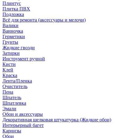
Плинтус
Плитка ПВХ
Подложка
Всё для ремонта (аксессуары и мелочи)
Валики
Ванночка
Герметики
Грунты
Жидкие гвозди
Затирки
Инструмент ручной
Кисти
Клей
Краска
Лента/Пленка
Очиститель
Пена
Шпатель
Шпатлевка
Эмали
Обои и аксессуары
Декоративная шелковая штукатурка (Жидкие обои)
Интерьерный багет
Карнизы
Обои