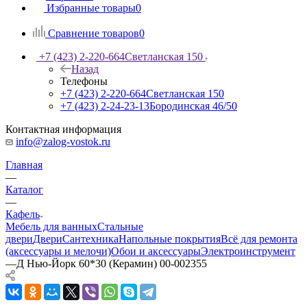
Избранные товары
0
Сравнение товаров
0
+7 (423) 2-220-664
Светланская 150
Назад
Телефоны
+7 (423) 2-220-664
Светланская 150
+7 (423) 2-24-23-13
Бородинская 46/50
Контактная информация
info@zalog-vostok.ru
Главная
—
Каталог
—
Кафель
Мебель для ванных
Стальные
двери
Двери
Сантехника
Напольные покрытия
Всё для ремонта
(аксессуары и мелочи)
Обои и аксессуары
Электроинструмент
—
Д Нью-Йорк 60*30 (Керамин) 00-002355