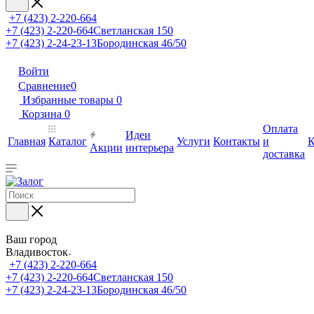
+7 (423) 2-220-664
+7 (423) 2-220-664
Светланская 150
+7 (423) 2-24-23-13
Бородинская 46/50
Войти
Сравнение
0
Избранные товары
0
Корзина
0
Оплата
Идеи
Главная
Каталог
Услуги
Контакты
и
К
Акции
интерьера
доставка
Ваш город
Владивосток
+7 (423) 2-220-664
+7 (423) 2-220-664
Светланская 150
+7 (423) 2-24-23-13
Бородинская 46/50