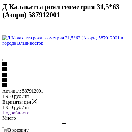
Д Калакатта роял геометрия 31,5*63
(Азори) 587912001
Артикул:
587912001
1 950
руб.
/шт
Варианты цен
1 950
руб.
/шт
Подробности
Много
В корзину