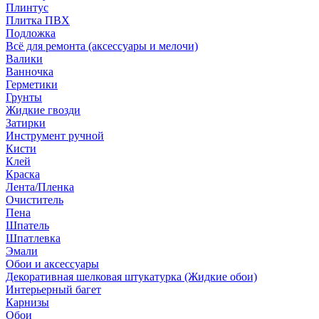
Плинтус
Плитка ПВХ
Подложка
Всё для ремонта (аксессуары и мелочи)
Валики
Ванночка
Герметики
Грунты
Жидкие гвозди
Затирки
Инструмент ручной
Кисти
Клей
Краска
Лента/Пленка
Очиститель
Пена
Шпатель
Шпатлевка
Эмали
Обои и аксессуары
Декоративная шелковая штукатурка (Жидкие обои)
Интерьерный багет
Карнизы
Обои