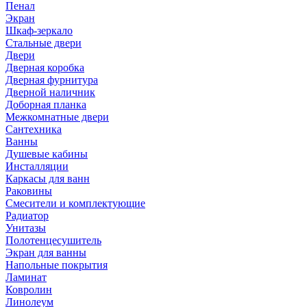
Пенал
Экран
Шкаф-зеркало
Стальные двери
Двери
Дверная коробка
Дверная фурнитура
Дверной наличник
Доборная планка
Межкомнатные двери
Сантехника
Ванны
Душевые кабины
Инсталляции
Каркасы для ванн
Раковины
Смесители и комплектующие
Радиатор
Унитазы
Полотенцесушитель
Экран для ванны
Напольные покрытия
Ламинат
Ковролин
Линолеум