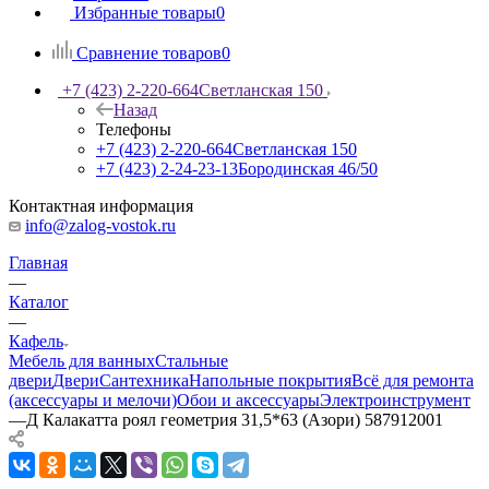
Избранные товары
0
Сравнение товаров
0
+7 (423) 2-220-664
Светланская 150
Назад
Телефоны
+7 (423) 2-220-664
Светланская 150
+7 (423) 2-24-23-13
Бородинская 46/50
Контактная информация
info@zalog-vostok.ru
Главная
—
Каталог
—
Кафель
Мебель для ванных
Стальные
двери
Двери
Сантехника
Напольные покрытия
Всё для ремонта
(аксессуары и мелочи)
Обои и аксессуары
Электроинструмент
—
Д Калакатта роял геометрия 31,5*63 (Азори) 587912001