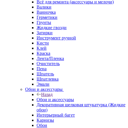
Всё для ремонта (аксессуары и мелочи)
Валики
Ванночка
Герметики
Грунты
Жидкие гвозди
Затирки
Инструмент ручной
Кисти
Клей
Краска
Лента/Пленка
Очиститель
Пена
Шпатель
Шпатлевка
Эмали
Обои и аксессуары
Назад
Обои и аксессуары
Декоративная шелковая штукатурка (Жидкие
обои)
Интерьерный багет
Карнизы
Обои