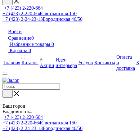
+7 (423) 2-220-664
+7 (423) 2-220-664
Светланская 150
+7 (423) 2-24-23-13
Бородинская 46/50
Войти
Сравнение
0
Избранные товары
0
Корзина
0
Оплата
Идеи
Главная
Каталог
Услуги
Контакты
и
К
Акции
интерьера
доставка
Ваш город
Владивосток
+7 (423) 2-220-664
+7 (423) 2-220-664
Светланская 150
+7 (423) 2-24-23-13
Бородинская 46/50