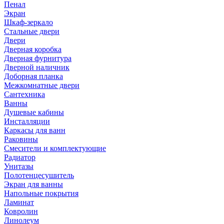
Пенал
Экран
Шкаф-зеркало
Стальные двери
Двери
Дверная коробка
Дверная фурнитура
Дверной наличник
Доборная планка
Межкомнатные двери
Сантехника
Ванны
Душевые кабины
Инсталляции
Каркасы для ванн
Раковины
Смесители и комплектующие
Радиатор
Унитазы
Полотенцесушитель
Экран для ванны
Напольные покрытия
Ламинат
Ковролин
Линолеум