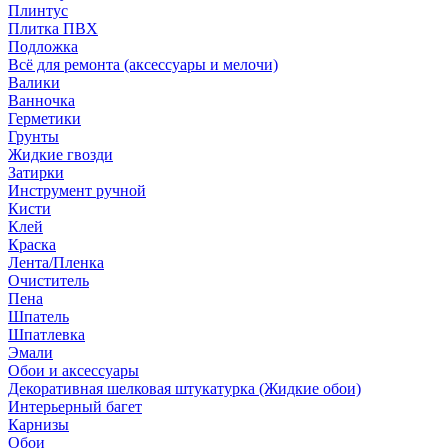
Плинтус
Плитка ПВХ
Подложка
Всё для ремонта (аксессуары и мелочи)
Валики
Ванночка
Герметики
Грунты
Жидкие гвозди
Затирки
Инструмент ручной
Кисти
Клей
Краска
Лента/Пленка
Очиститель
Пена
Шпатель
Шпатлевка
Эмали
Обои и аксессуары
Декоративная шелковая штукатурка (Жидкие обои)
Интерьерный багет
Карнизы
Обои