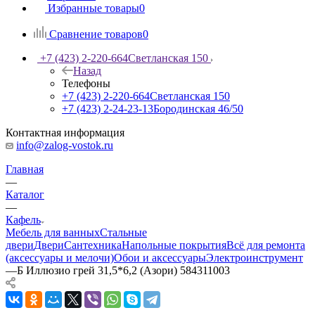
Избранные товары
0
Сравнение товаров
0
+7 (423) 2-220-664
Светланская 150
Назад
Телефоны
+7 (423) 2-220-664
Светланская 150
+7 (423) 2-24-23-13
Бородинская 46/50
Контактная информация
info@zalog-vostok.ru
Главная
—
Каталог
—
Кафель
Мебель для ванных
Стальные
двери
Двери
Сантехника
Напольные покрытия
Всё для ремонта
(аксессуары и мелочи)
Обои и аксессуары
Электроинструмент
—
Б Иллюзио грей 31,5*6,2 (Азори) 584311003