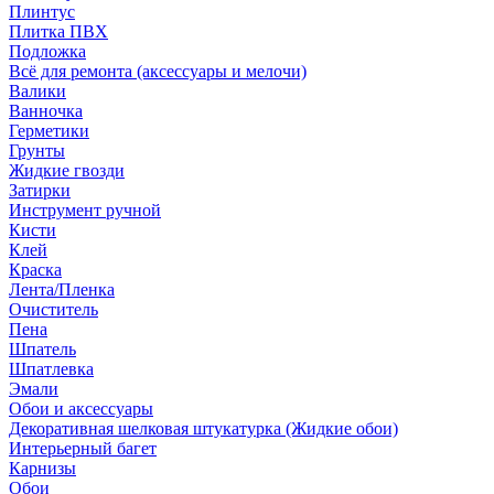
Плинтус
Плитка ПВХ
Подложка
Всё для ремонта (аксессуары и мелочи)
Валики
Ванночка
Герметики
Грунты
Жидкие гвозди
Затирки
Инструмент ручной
Кисти
Клей
Краска
Лента/Пленка
Очиститель
Пена
Шпатель
Шпатлевка
Эмали
Обои и аксессуары
Декоративная шелковая штукатурка (Жидкие обои)
Интерьерный багет
Карнизы
Обои