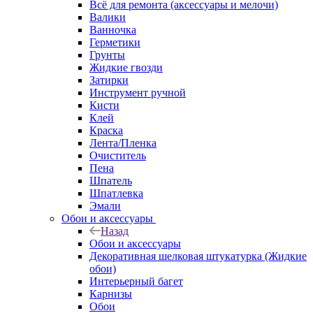
Всё для ремонта (аксессуары и мелочи)
Валики
Ванночка
Герметики
Грунты
Жидкие гвозди
Затирки
Инструмент ручной
Кисти
Клей
Краска
Лента/Пленка
Очиститель
Пена
Шпатель
Шпатлевка
Эмали
Обои и аксессуары
Назад
Обои и аксессуары
Декоративная шелковая штукатурка (Жидкие
обои)
Интерьерный багет
Карнизы
Обои