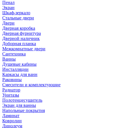
Пенал
Экран
Шкаф-зеркало
Стальные двери
Двери
Дверная коробка
Дверная фурнитура
Дверной наличник
Доборная планка
Межкомнатные двери
Сантехника
Ванны
Душевые кабины
Инсталляции
Каркасы для ванн
Раковины
Смесители и комплектующие
Радиатор
Унитазы
Полотенцесушитель
Экран для ванны
Напольные покрытия
Ламинат
Ковролин
Линолеум