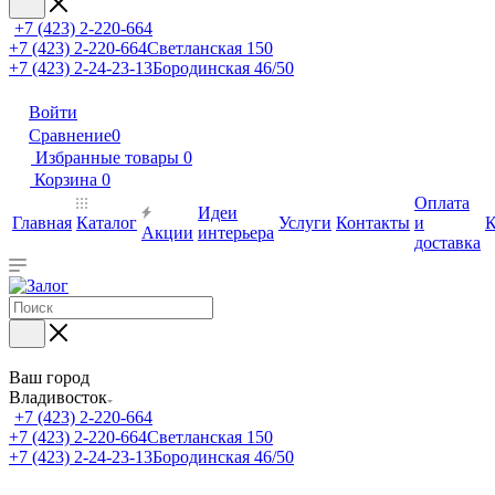
+7 (423) 2-220-664
+7 (423) 2-220-664
Светланская 150
+7 (423) 2-24-23-13
Бородинская 46/50
Войти
Сравнение
0
Избранные товары
0
Корзина
0
Оплата
Идеи
Главная
Каталог
Услуги
Контакты
и
К
Акции
интерьера
доставка
Ваш город
Владивосток
+7 (423) 2-220-664
+7 (423) 2-220-664
Светланская 150
+7 (423) 2-24-23-13
Бородинская 46/50