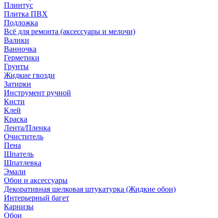
Плинтус
Плитка ПВХ
Подложка
Всё для ремонта (аксессуары и мелочи)
Валики
Ванночка
Герметики
Грунты
Жидкие гвозди
Затирки
Инструмент ручной
Кисти
Клей
Краска
Лента/Пленка
Очиститель
Пена
Шпатель
Шпатлевка
Эмали
Обои и аксессуары
Декоративная шелковая штукатурка (Жидкие обои)
Интерьерный багет
Карнизы
Обои