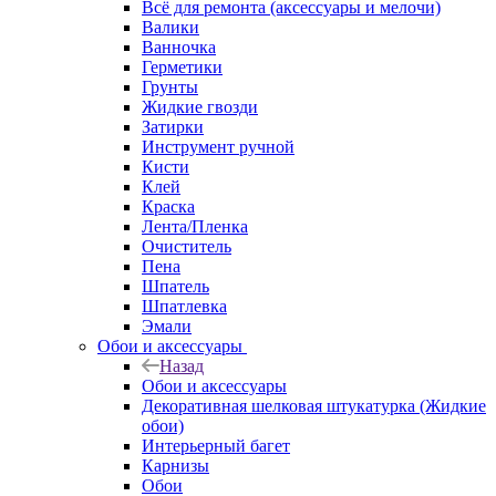
Всё для ремонта (аксессуары и мелочи)
Валики
Ванночка
Герметики
Грунты
Жидкие гвозди
Затирки
Инструмент ручной
Кисти
Клей
Краска
Лента/Пленка
Очиститель
Пена
Шпатель
Шпатлевка
Эмали
Обои и аксессуары
Назад
Обои и аксессуары
Декоративная шелковая штукатурка (Жидкие
обои)
Интерьерный багет
Карнизы
Обои