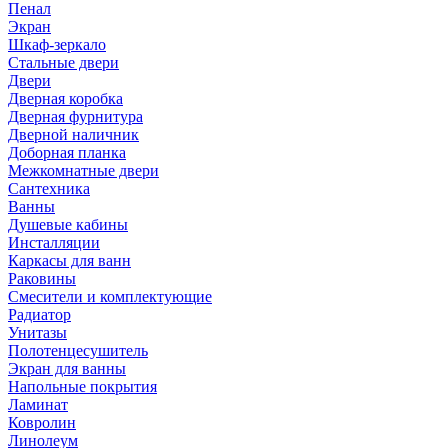
Пенал
Экран
Шкаф-зеркало
Стальные двери
Двери
Дверная коробка
Дверная фурнитура
Дверной наличник
Доборная планка
Межкомнатные двери
Сантехника
Ванны
Душевые кабины
Инсталляции
Каркасы для ванн
Раковины
Смесители и комплектующие
Радиатор
Унитазы
Полотенцесушитель
Экран для ванны
Напольные покрытия
Ламинат
Ковролин
Линолеум