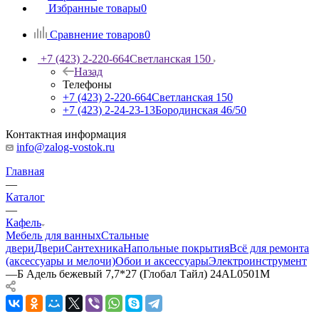
Избранные товары
0
Сравнение товаров
0
+7 (423) 2-220-664
Светланская 150
Назад
Телефоны
+7 (423) 2-220-664
Светланская 150
+7 (423) 2-24-23-13
Бородинская 46/50
Контактная информация
info@zalog-vostok.ru
Главная
—
Каталог
—
Кафель
Мебель для ванных
Стальные
двери
Двери
Сантехника
Напольные покрытия
Всё для ремонта
(аксессуары и мелочи)
Обои и аксессуары
Электроинструмент
—
Б Адель бежевый 7,7*27 (Глобал Тайл) 24AL0501M