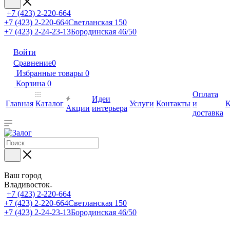
+7 (423) 2-220-664
+7 (423) 2-220-664
Светланская 150
+7 (423) 2-24-23-13
Бородинская 46/50
Войти
Сравнение
0
Избранные товары
0
Корзина
0
Оплата
Идеи
Главная
Каталог
Услуги
Контакты
и
К
Акции
интерьера
доставка
Ваш город
Владивосток
+7 (423) 2-220-664
+7 (423) 2-220-664
Светланская 150
+7 (423) 2-24-23-13
Бородинская 46/50