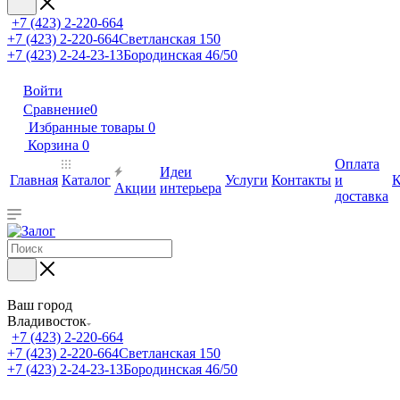
+7 (423) 2-220-664
+7 (423) 2-220-664
Светланская 150
+7 (423) 2-24-23-13
Бородинская 46/50
Войти
Сравнение
0
Избранные товары
0
Корзина
0
Оплата
Идеи
Главная
Каталог
Услуги
Контакты
и
К
Акции
интерьера
доставка
Ваш город
Владивосток
+7 (423) 2-220-664
+7 (423) 2-220-664
Светланская 150
+7 (423) 2-24-23-13
Бородинская 46/50