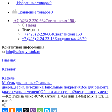
Избранные товары
0
Сравнение товаров
0
+7 (423) 2-220-664
Светланская 150
Назад
Телефоны
+7 (423) 2-220-664
Светланская 150
+7 (423) 2-24-23-13
Бородинская 46/50
Контактная информация
info@zalog-vostok.ru
Главная
—
Каталог
—
Кафель
Мебель для ванных
Стальные
двери
Двери
Сантехника
Напольные покрытия
Всё для ремонта
(аксессуары и мелочи)
Обои и аксессуары
Электроинструмент
—
Кф Зуриза микс 40*40 (Атем; 1,76м или 1,44м) Mix, в шт. 11
или 9