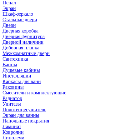
Пенал
Экран
Шкаф-зеркало
Стальные двери
Двери
Дверная коробка
Дверная фурнитура
Дверной наличник
Доборная планка
Межкомнатные двери
Сантехника
Ванны
Душевые кабины
Инсталляции
Каркасы для ванн
Раковины
Смесители и комплектующие
Радиатор
Унитазы
Полотенцесушитель
Экран для ванны
Напольные покрытия
Ламинат
Ковролин
Линолеум