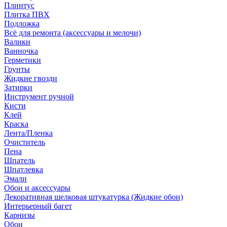
Плинтус
Плитка ПВХ
Подложка
Всё для ремонта (аксессуары и мелочи)
Валики
Ванночка
Герметики
Грунты
Жидкие гвозди
Затирки
Инструмент ручной
Кисти
Клей
Краска
Лента/Пленка
Очиститель
Пена
Шпатель
Шпатлевка
Эмали
Обои и аксессуары
Декоративная шелковая штукатурка (Жидкие обои)
Интерьерный багет
Карнизы
Обои