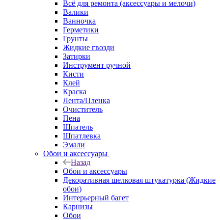
Всё для ремонта (аксессуары и мелочи)
Валики
Ванночка
Герметики
Грунты
Жидкие гвозди
Затирки
Инструмент ручной
Кисти
Клей
Краска
Лента/Пленка
Очиститель
Пена
Шпатель
Шпатлевка
Эмали
Обои и аксессуары
Назад
Обои и аксессуары
Декоративная шелковая штукатурка (Жидкие
обои)
Интерьерный багет
Карнизы
Обои