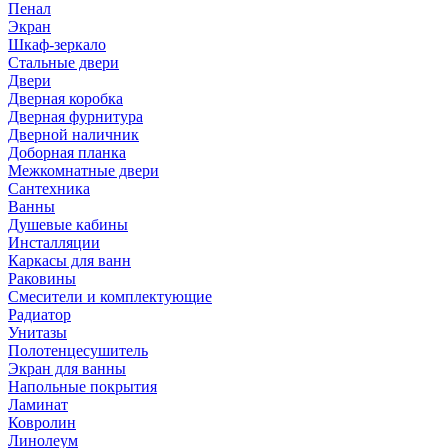
Пенал
Экран
Шкаф-зеркало
Стальные двери
Двери
Дверная коробка
Дверная фурнитура
Дверной наличник
Доборная планка
Межкомнатные двери
Сантехника
Ванны
Душевые кабины
Инсталляции
Каркасы для ванн
Раковины
Смесители и комплектующие
Радиатор
Унитазы
Полотенцесушитель
Экран для ванны
Напольные покрытия
Ламинат
Ковролин
Линолеум