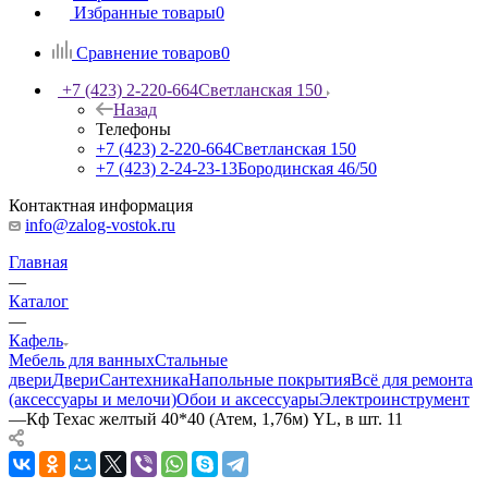
Избранные товары
0
Сравнение товаров
0
+7 (423) 2-220-664
Светланская 150
Назад
Телефоны
+7 (423) 2-220-664
Светланская 150
+7 (423) 2-24-23-13
Бородинская 46/50
Контактная информация
info@zalog-vostok.ru
Главная
—
Каталог
—
Кафель
Мебель для ванных
Стальные
двери
Двери
Сантехника
Напольные покрытия
Всё для ремонта
(аксессуары и мелочи)
Обои и аксессуары
Электроинструмент
—
Кф Техас желтый 40*40 (Атем, 1,76м) YL, в шт. 11