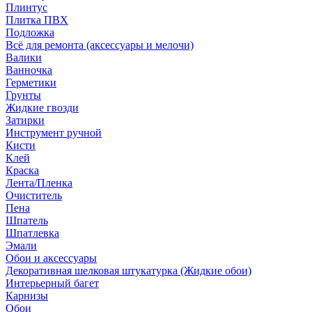
Плинтус
Плитка ПВХ
Подложка
Всё для ремонта (аксессуары и мелочи)
Валики
Ванночка
Герметики
Грунты
Жидкие гвозди
Затирки
Инструмент ручной
Кисти
Клей
Краска
Лента/Пленка
Очиститель
Пена
Шпатель
Шпатлевка
Эмали
Обои и аксессуары
Декоративная шелковая штукатурка (Жидкие обои)
Интерьерный багет
Карнизы
Обои