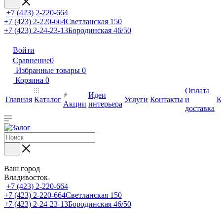
+7 (423) 2-220-664
+7 (423) 2-220-664
Светланская 150
+7 (423) 2-24-23-13
Бородинская 46/50
Войти
Сравнение
0
Избранные товары
0
Корзина
0
Оплата
Идеи
Главная
Каталог
Услуги
Контакты
и
К
Акции
интерьера
доставка
Ваш город
Владивосток
+7 (423) 2-220-664
+7 (423) 2-220-664
Светланская 150
+7 (423) 2-24-23-13
Бородинская 46/50