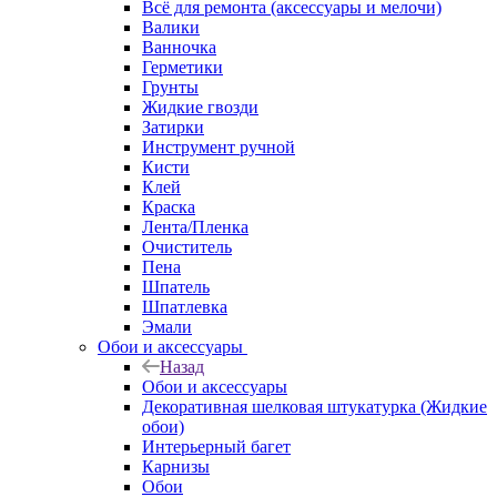
Всё для ремонта (аксессуары и мелочи)
Валики
Ванночка
Герметики
Грунты
Жидкие гвозди
Затирки
Инструмент ручной
Кисти
Клей
Краска
Лента/Пленка
Очиститель
Пена
Шпатель
Шпатлевка
Эмали
Обои и аксессуары
Назад
Обои и аксессуары
Декоративная шелковая штукатурка (Жидкие
обои)
Интерьерный багет
Карнизы
Обои