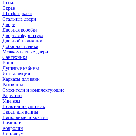
Пенал
Экран
Шкаф-зеркало
Стальные двери
Двери
Дверная коробка
Дверная фурнитура
Дверной наличник
Доборная планка
Межкомнатные двери
Сантехника
Ванны
Душевые кабины
Инсталляции
Каркасы для ванн
Раковины
Смесители и комплектующие
Радиатор
Унитазы
Полотенцесушитель
Экран для ванны
Напольные покрытия
Ламинат
Ковролин
Линолеум