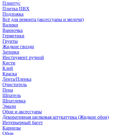
Плинтус
Плитка ПВХ
Подложка
Всё для ремонта (аксессуары и мелочи)
Валики
Ванночка
Герметики
Грунты
Жидкие гвозди
Затирки
Инструмент ручной
Кисти
Клей
Краска
Лента/Пленка
Очиститель
Пена
Шпатель
Шпатлевка
Эмали
Обои и аксессуары
Декоративная шелковая штукатурка (Жидкие обои)
Интерьерный багет
Карнизы
Обои