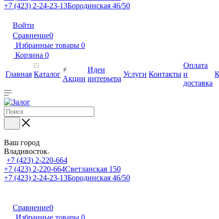
+7 (423) 2-24-23-13
Бородинская 46/50
Войти
Сравнение
0
Избранные товары
0
Корзина
0
Оплата
Идеи
Главная
Каталог
Услуги
Контакты
и
К
Акции
интерьера
доставка
Ваш город
Владивосток
+7 (423) 2-220-664
+7 (423) 2-220-664
Светланская 150
+7 (423) 2-24-23-13
Бородинская 46/50
Сравнение
0
Избранные товары
0