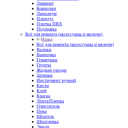
Ламинат
Ковролин
Линолеум
Плинтус
Плитка ПВХ
Подложка
Всё для ремонта (аксессуары и мелочи)
Назад
Всё для ремонта (аксессуары и мелочи)
Валики
Ванночка
Герметики
Грунты
Жидкие гвозди
Затирки
Инструмент ручной
Кисти
Клей
Краска
Лента/Пленка
Очиститель
Пена
Шпатель
Шпатлевка
Эмали