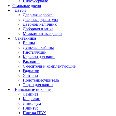
Шкаф-зеркало
Стальные двери
Двери
Дверная коробка
Дверная фурнитура
Дверной наличник
Доборная планка
Межкомнатные двери
Сантехника
Ванны
Душевые кабины
Инсталляции
Каркасы для ванн
Раковины
Смесители и комплектующие
Радиатор
Унитазы
Полотенцесушитель
Экран для ванны
Напольные покрытия
Ламинат
Ковролин
Линолеум
Плинтус
Плитка ПВХ