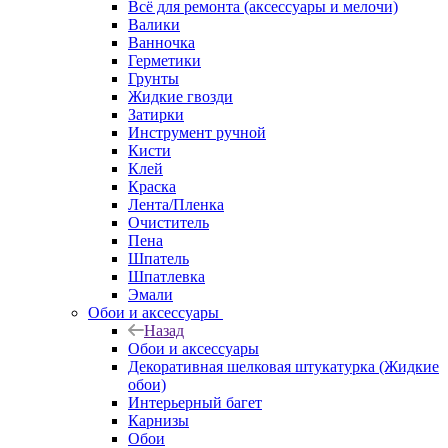
Всё для ремонта (аксессуары и мелочи)
Валики
Ванночка
Герметики
Грунты
Жидкие гвозди
Затирки
Инструмент ручной
Кисти
Клей
Краска
Лента/Пленка
Очиститель
Пена
Шпатель
Шпатлевка
Эмали
Обои и аксессуары
Назад
Обои и аксессуары
Декоративная шелковая штукатурка (Жидкие
обои)
Интерьерный багет
Карнизы
Обои