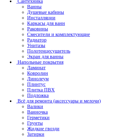
Сантехника
Ванны
Душевые кабины
Инсталляции
Каркасы для ванн
Раковины
Смесители и комплектующие
Радиатор
Унитазы
Полотенцесушитель
Экран для ванны
Напольные покрытия
Ламинат
Ковролин
Линолеум
Плинтус
Плитка ПВХ
Подложка
Всё для ремонта (аксессуары и мелочи)
Валики
Ванночка
Герметики
Грунты
Жидкие гвозди
Затирки