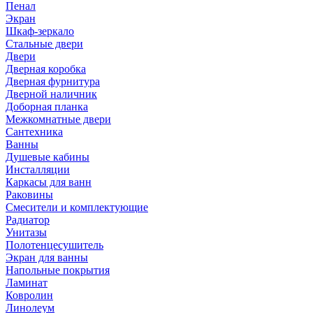
Пенал
Экран
Шкаф-зеркало
Стальные двери
Двери
Дверная коробка
Дверная фурнитура
Дверной наличник
Доборная планка
Межкомнатные двери
Сантехника
Ванны
Душевые кабины
Инсталляции
Каркасы для ванн
Раковины
Смесители и комплектующие
Радиатор
Унитазы
Полотенцесушитель
Экран для ванны
Напольные покрытия
Ламинат
Ковролин
Линолеум