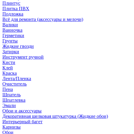
Плинтус
Плитка ПВХ
Подложка
Всё для ремонта (аксессуары и мелочи)
Валики
Ванночка
Герметики
Грунты
Жидкие гвозди
Затирки
Инструмент ручной
Кисти
Клей
Краска
Лента/Пленка
Очиститель
Пена
Шпатель
Шпатлевка
Эмали
Обои и аксессуары
Декоративная шелковая штукатурка (Жидкие обои)
Интерьерный багет
Карнизы
Обои