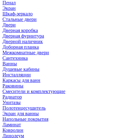
Пенал
Экран
Шкаф-зеркало
Стальные двери
Двери
Дверная коробка
Дверная фурнитура
Дверной наличник
Доборная планка
Межкомнатные двери
Сантехника
Ванны
Душевые кабины
Инсталляции
Каркасы для ванн
Раковины
Смесители и комплектующие
Радиатор
Унитазы
Полотенцесушитель
Экран для ванны
Напольные покрытия
Ламинат
Ковролин
Линолеум