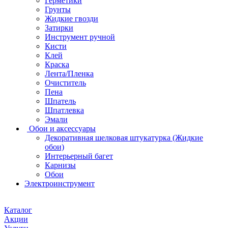
Герметики
Грунты
Жидкие гвозди
Затирки
Инструмент ручной
Кисти
Клей
Краска
Лента/Пленка
Очиститель
Пена
Шпатель
Шпатлевка
Эмали
Обои и аксессуары
Декоративная шелковая штукатурка (Жидкие
обои)
Интерьерный багет
Карнизы
Обои
Электроинструмент
Каталог
Акции