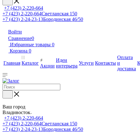
+7 (423) 2-220-664
+7 (423) 2-220-664
Светланская 150
+7 (423) 2-24-23-13
Бородинская 46/50
Войти
Сравнение
0
Избранные товары
0
Корзина
0
Оплата
Идеи
Главная
Каталог
Услуги
Контакты
и
К
Акции
интерьера
доставка
Ваш город
Владивосток
+7 (423) 2-220-664
+7 (423) 2-220-664
Светланская 150
+7 (423) 2-24-23-13
Бородинская 46/50