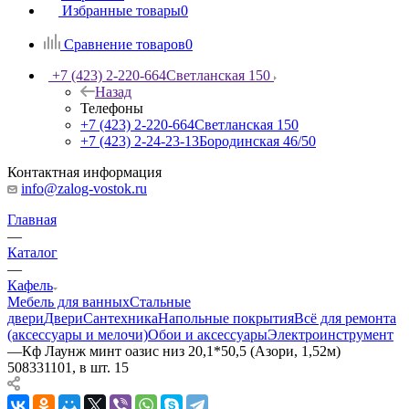
Избранные товары
0
Сравнение товаров
0
+7 (423) 2-220-664
Светланская 150
Назад
Телефоны
+7 (423) 2-220-664
Светланская 150
+7 (423) 2-24-23-13
Бородинская 46/50
Контактная информация
info@zalog-vostok.ru
Главная
—
Каталог
—
Кафель
Мебель для ванных
Стальные
двери
Двери
Сантехника
Напольные покрытия
Всё для ремонта
(аксессуары и мелочи)
Обои и аксессуары
Электроинструмент
—
Кф Лаунж минт оазис низ 20,1*50,5 (Азори, 1,52м)
508331101, в шт. 15