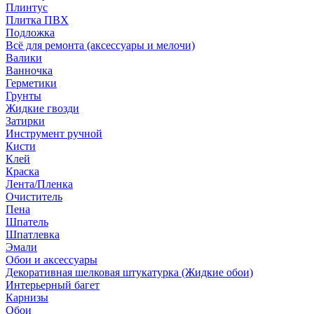
Плинтус
Плитка ПВХ
Подложка
Всё для ремонта (аксессуары и мелочи)
Валики
Ванночка
Герметики
Грунты
Жидкие гвозди
Затирки
Инструмент ручной
Кисти
Клей
Краска
Лента/Пленка
Очиститель
Пена
Шпатель
Шпатлевка
Эмали
Обои и аксессуары
Декоративная шелковая штукатурка (Жидкие обои)
Интерьерный багет
Карнизы
Обои