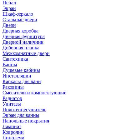
Пенал
Экран
Шкаф-зеркало
Стальные двери
Двери
Дверная коробка
Дверная фурнитура
Дверной наличник
Доборная планка
Межкомнатные двери
Сантехника
Ванны
Душевые кабины
Инсталляции
Каркасы для ванн
Раковины
Смесители и комплектующие
Радиатор
Унитазы
Полотенцесушитель
Экран для ванны
Напольные покрытия
Ламинат
Ковролин
Линолеум