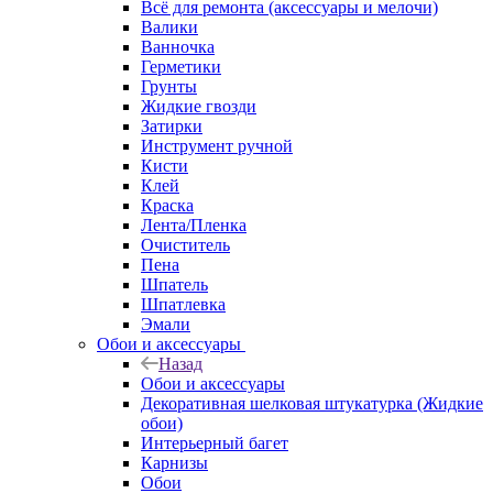
Всё для ремонта (аксессуары и мелочи)
Валики
Ванночка
Герметики
Грунты
Жидкие гвозди
Затирки
Инструмент ручной
Кисти
Клей
Краска
Лента/Пленка
Очиститель
Пена
Шпатель
Шпатлевка
Эмали
Обои и аксессуары
Назад
Обои и аксессуары
Декоративная шелковая штукатурка (Жидкие
обои)
Интерьерный багет
Карнизы
Обои