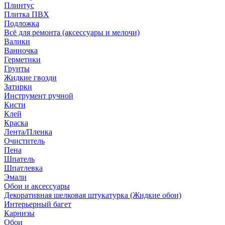
Плинтус
Плитка ПВХ
Подложка
Всё для ремонта (аксессуары и мелочи)
Валики
Ванночка
Герметики
Грунты
Жидкие гвозди
Затирки
Инструмент ручной
Кисти
Клей
Краска
Лента/Пленка
Очиститель
Пена
Шпатель
Шпатлевка
Эмали
Обои и аксессуары
Декоративная шелковая штукатурка (Жидкие обои)
Интерьерный багет
Карнизы
Обои