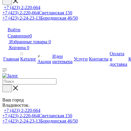
+7 (423) 2-220-664
+7 (423) 2-220-664
Светланская 150
+7 (423) 2-24-23-13
Бородинская 46/50
Войти
Сравнение
0
Избранные товары
0
Корзина
0
Оплата
Идеи
Главная
Каталог
Услуги
Контакты
и
К
Акции
интерьера
доставка
Ваш город
Владивосток
+7 (423) 2-220-664
+7 (423) 2-220-664
Светланская 150
+7 (423) 2-24-23-13
Бородинская 46/50