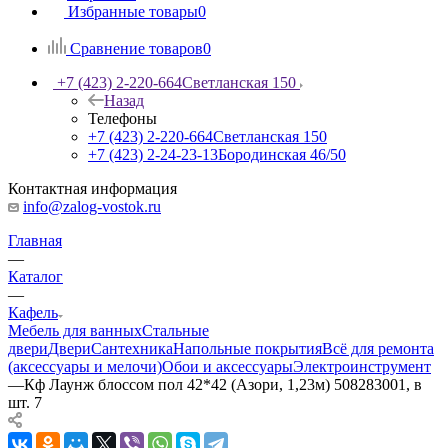
Избранные товары
0
Сравнение товаров
0
+7 (423) 2-220-664
Светланская 150
Назад
Телефоны
+7 (423) 2-220-664
Светланская 150
+7 (423) 2-24-23-13
Бородинская 46/50
Контактная информация
info@zalog-vostok.ru
Главная
—
Каталог
—
Кафель
Мебель для ванных
Стальные
двери
Двери
Сантехника
Напольные покрытия
Всё для ремонта
(аксессуары и мелочи)
Обои и аксессуары
Электроинструмент
—
Кф Лаунж блоссом пол 42*42 (Азори, 1,23м) 508283001, в
шт. 7