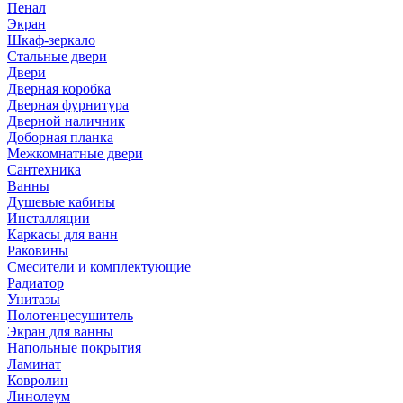
Пенал
Экран
Шкаф-зеркало
Стальные двери
Двери
Дверная коробка
Дверная фурнитура
Дверной наличник
Доборная планка
Межкомнатные двери
Сантехника
Ванны
Душевые кабины
Инсталляции
Каркасы для ванн
Раковины
Смесители и комплектующие
Радиатор
Унитазы
Полотенцесушитель
Экран для ванны
Напольные покрытия
Ламинат
Ковролин
Линолеум