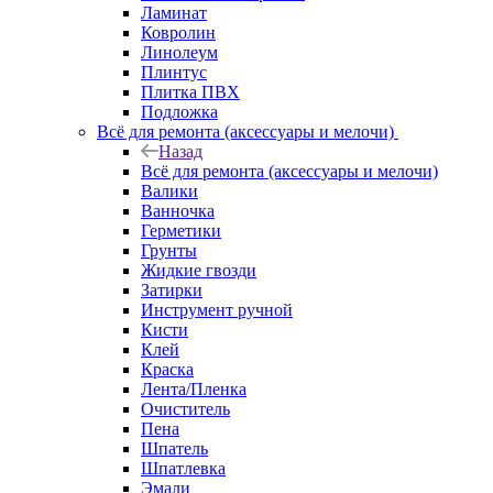
Ламинат
Ковролин
Линолеум
Плинтус
Плитка ПВХ
Подложка
Всё для ремонта (аксессуары и мелочи)
Назад
Всё для ремонта (аксессуары и мелочи)
Валики
Ванночка
Герметики
Грунты
Жидкие гвозди
Затирки
Инструмент ручной
Кисти
Клей
Краска
Лента/Пленка
Очиститель
Пена
Шпатель
Шпатлевка
Эмали