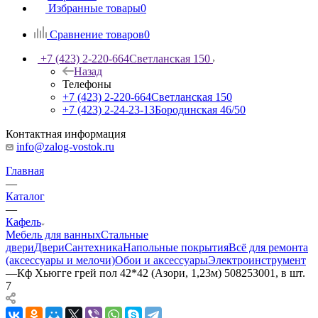
Избранные товары
0
Сравнение товаров
0
+7 (423) 2-220-664
Светланская 150
Назад
Телефоны
+7 (423) 2-220-664
Светланская 150
+7 (423) 2-24-23-13
Бородинская 46/50
Контактная информация
info@zalog-vostok.ru
Главная
—
Каталог
—
Кафель
Мебель для ванных
Стальные
двери
Двери
Сантехника
Напольные покрытия
Всё для ремонта
(аксессуары и мелочи)
Обои и аксессуары
Электроинструмент
—
Кф Хьюгге грей пол 42*42 (Азори, 1,23м) 508253001, в шт.
7