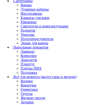
Сантехника
Ванны
Душевые кабины
Инсталляции
Каркасы для ванн
Раковины
Смесители и комплектующие
Радиатор
Унитазы
Полотенцесушитель
Экран для ванны
Напольные покрытия
Ламинат
Ковролин
Линолеум
Плинтус
Плитка ПВХ
Подложка
Всё для ремонта (аксессуары и мелочи)
Валики
Ванночка
Герметики
Грунты
Жидкие гвозди
Затирки