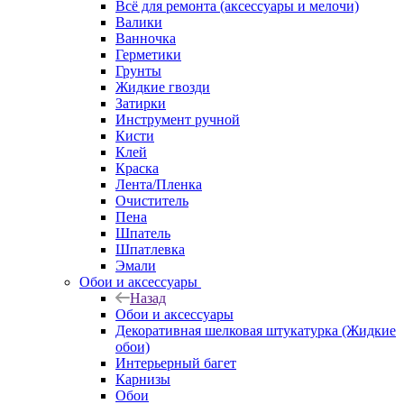
Всё для ремонта (аксессуары и мелочи)
Валики
Ванночка
Герметики
Грунты
Жидкие гвозди
Затирки
Инструмент ручной
Кисти
Клей
Краска
Лента/Пленка
Очиститель
Пена
Шпатель
Шпатлевка
Эмали
Обои и аксессуары
Назад
Обои и аксессуары
Декоративная шелковая штукатурка (Жидкие
обои)
Интерьерный багет
Карнизы
Обои