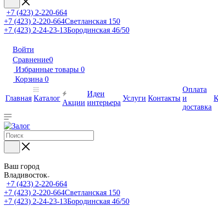
+7 (423) 2-220-664
+7 (423) 2-220-664
Светланская 150
+7 (423) 2-24-23-13
Бородинская 46/50
Войти
Сравнение
0
Избранные товары
0
Корзина
0
Оплата
Идеи
Главная
Каталог
Услуги
Контакты
и
К
Акции
интерьера
доставка
Ваш город
Владивосток
+7 (423) 2-220-664
+7 (423) 2-220-664
Светланская 150
+7 (423) 2-24-23-13
Бородинская 46/50