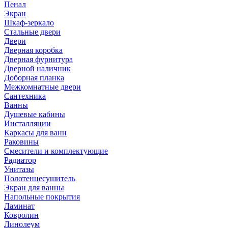
Пенал
Экран
Шкаф-зеркало
Стальные двери
Двери
Дверная коробка
Дверная фурнитура
Дверной наличник
Доборная планка
Межкомнатные двери
Сантехника
Ванны
Душевые кабины
Инсталляции
Каркасы для ванн
Раковины
Смесители и комплектующие
Радиатор
Унитазы
Полотенцесушитель
Экран для ванны
Напольные покрытия
Ламинат
Ковролин
Линолеум