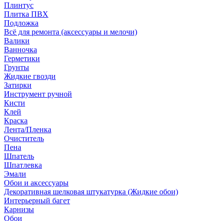
Плинтус
Плитка ПВХ
Подложка
Всё для ремонта (аксессуары и мелочи)
Валики
Ванночка
Герметики
Грунты
Жидкие гвозди
Затирки
Инструмент ручной
Кисти
Клей
Краска
Лента/Пленка
Очиститель
Пена
Шпатель
Шпатлевка
Эмали
Обои и аксессуары
Декоративная шелковая штукатурка (Жидкие обои)
Интерьерный багет
Карнизы
Обои