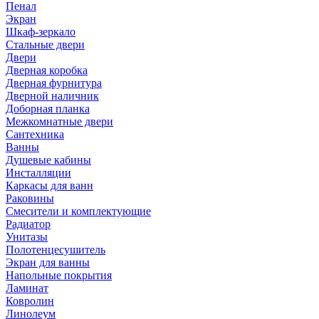
Пенал
Экран
Шкаф-зеркало
Стальные двери
Двери
Дверная коробка
Дверная фурнитура
Дверной наличник
Доборная планка
Межкомнатные двери
Сантехника
Ванны
Душевые кабины
Инсталляции
Каркасы для ванн
Раковины
Смесители и комплектующие
Радиатор
Унитазы
Полотенцесушитель
Экран для ванны
Напольные покрытия
Ламинат
Ковролин
Линолеум