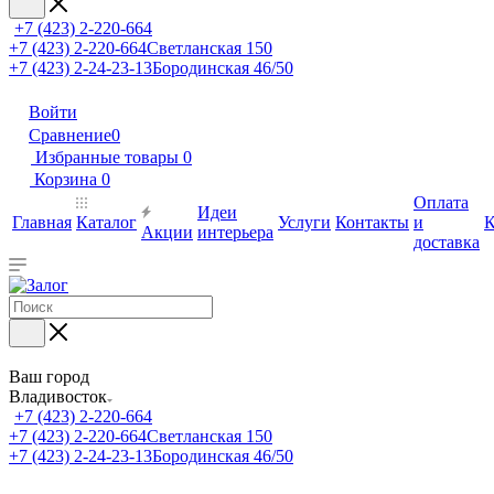
+7 (423) 2-220-664
+7 (423) 2-220-664
Светланская 150
+7 (423) 2-24-23-13
Бородинская 46/50
Войти
Сравнение
0
Избранные товары
0
Корзина
0
Оплата
Идеи
Главная
Каталог
Услуги
Контакты
и
К
Акции
интерьера
доставка
Ваш город
Владивосток
+7 (423) 2-220-664
+7 (423) 2-220-664
Светланская 150
+7 (423) 2-24-23-13
Бородинская 46/50