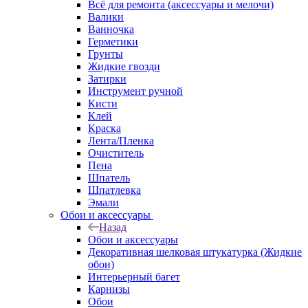
Всё для ремонта (аксессуары и мелочи)
Валики
Ванночка
Герметики
Грунты
Жидкие гвозди
Затирки
Инструмент ручной
Кисти
Клей
Краска
Лента/Пленка
Очиститель
Пена
Шпатель
Шпатлевка
Эмали
Обои и аксессуары
Назад
Обои и аксессуары
Декоративная шелковая штукатурка (Жидкие
обои)
Интерьерный багет
Карнизы
Обои