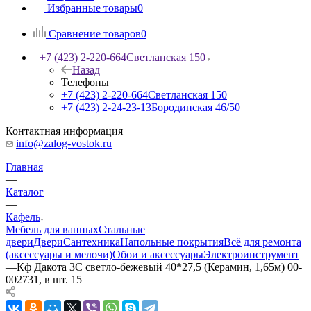
Избранные товары
0
Сравнение товаров
0
+7 (423) 2-220-664
Светланская 150
Назад
Телефоны
+7 (423) 2-220-664
Светланская 150
+7 (423) 2-24-23-13
Бородинская 46/50
Контактная информация
info@zalog-vostok.ru
Главная
—
Каталог
—
Кафель
Мебель для ванных
Стальные
двери
Двери
Сантехника
Напольные покрытия
Всё для ремонта
(аксессуары и мелочи)
Обои и аксессуары
Электроинструмент
—
Кф Дакота 3С светло-бежевый 40*27,5 (Керамин, 1,65м) 00-
002731, в шт. 15