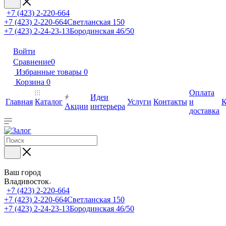
+7 (423) 2-220-664
+7 (423) 2-220-664
Светланская 150
+7 (423) 2-24-23-13
Бородинская 46/50
Войти
Сравнение
0
Избранные товары
0
Корзина
0
Оплата
Идеи
Главная
Каталог
Услуги
Контакты
и
К
Акции
интерьера
доставка
Ваш город
Владивосток
+7 (423) 2-220-664
+7 (423) 2-220-664
Светланская 150
+7 (423) 2-24-23-13
Бородинская 46/50