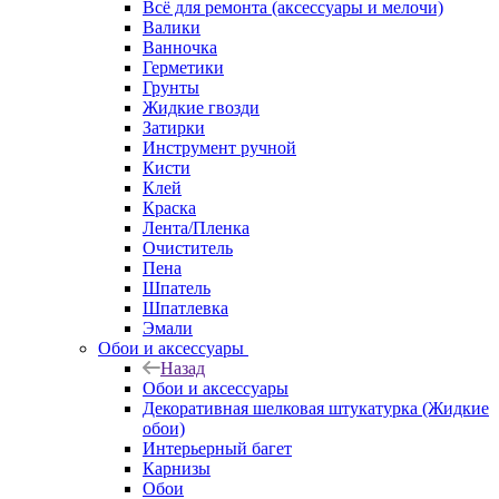
Всё для ремонта (аксессуары и мелочи)
Валики
Ванночка
Герметики
Грунты
Жидкие гвозди
Затирки
Инструмент ручной
Кисти
Клей
Краска
Лента/Пленка
Очиститель
Пена
Шпатель
Шпатлевка
Эмали
Обои и аксессуары
Назад
Обои и аксессуары
Декоративная шелковая штукатурка (Жидкие
обои)
Интерьерный багет
Карнизы
Обои