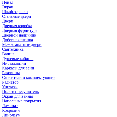
Пенал
Экран
Шкаф-зеркало
Стальные двери
Двери
Дверная коробка
Дверная фурнитура
Дверной наличник
Доборная планка
Межкомнатные двери
Сантехника
Ванны
Душевые кабины
Инсталляции
Каркасы для ванн
Раковины
Смесители и комплектующие
Радиатор
Унитазы
Полотенцесушитель
Экран для ванны
Напольные покрытия
Ламинат
Ковролин
Линолеум