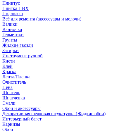
Плинтус
Плитка ПВХ
Подложка
Всё для ремонта (аксессуары и мелочи)
Валики
Ванночка
Герметики
Грунты
Жидкие гвозди
Затирки
Инструмент ручной
Кисти
Клей
Краска
Лента/Пленка
Очиститель
Пена
Шпатель
Шпатлевка
Эмали
Обои и аксессуары
Декоративная шелковая штукатурка (Жидкие обои)
Интерьерный багет
Карнизы
Обои