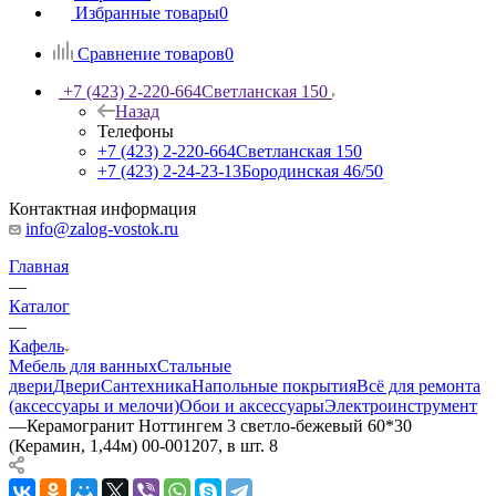
Избранные товары
0
Сравнение товаров
0
+7 (423) 2-220-664
Светланская 150
Назад
Телефоны
+7 (423) 2-220-664
Светланская 150
+7 (423) 2-24-23-13
Бородинская 46/50
Контактная информация
info@zalog-vostok.ru
Главная
—
Каталог
—
Кафель
Мебель для ванных
Стальные
двери
Двери
Сантехника
Напольные покрытия
Всё для ремонта
(аксессуары и мелочи)
Обои и аксессуары
Электроинструмент
—
Керамогранит Ноттингем 3 светло-бежевый 60*30
(Керамин, 1,44м) 00-001207, в шт. 8