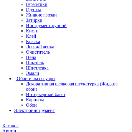
Герметики
Грунты
Жидкие гвозди
Затирки
Инструмент ручной
Кисти
Клей
Краска
Лента/Пленка
Очиститель
Пена
Шпатель
Шпатлевка
Эмали
Обои и аксессуары
Декоративная шелковая штукатурка (Жидкие
обои)
Интерьерный багет
Карнизы
Обои
Электроинструмент
Каталог
Акции