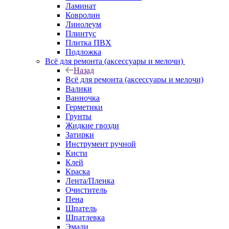
Ламинат
Ковролин
Линолеум
Плинтус
Плитка ПВХ
Подложка
Всё для ремонта (аксессуары и мелочи)
Назад
Всё для ремонта (аксессуары и мелочи)
Валики
Ванночка
Герметики
Грунты
Жидкие гвозди
Затирки
Инструмент ручной
Кисти
Клей
Краска
Лента/Пленка
Очиститель
Пена
Шпатель
Шпатлевка
Эмали