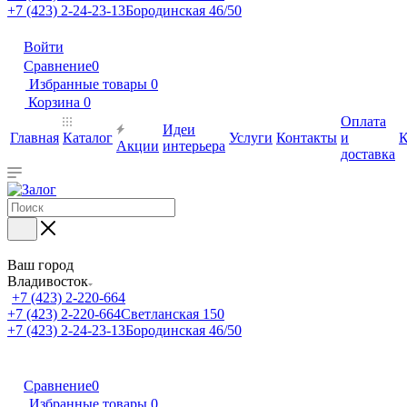
+7 (423) 2-24-23-13
Бородинская 46/50
Войти
Сравнение
0
Избранные товары
0
Корзина
0
Оплата
Идеи
Главная
Каталог
Услуги
Контакты
и
К
Акции
интерьера
доставка
Ваш город
Владивосток
+7 (423) 2-220-664
+7 (423) 2-220-664
Светланская 150
+7 (423) 2-24-23-13
Бородинская 46/50
Сравнение
0
Избранные товары
0