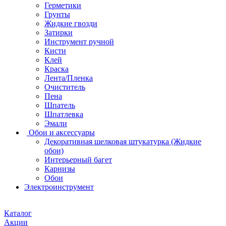
Герметики
Грунты
Жидкие гвозди
Затирки
Инструмент ручной
Кисти
Клей
Краска
Лента/Пленка
Очиститель
Пена
Шпатель
Шпатлевка
Эмали
Обои и аксессуары
Декоративная шелковая штукатурка (Жидкие
обои)
Интерьерный багет
Карнизы
Обои
Электроинструмент
Каталог
Акции