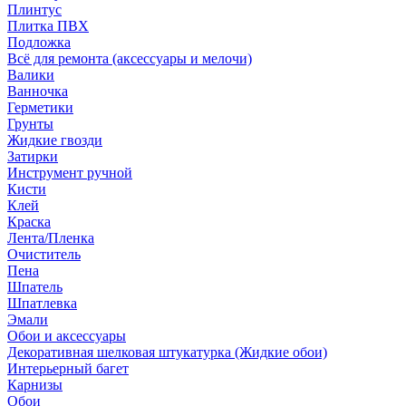
Плинтус
Плитка ПВХ
Подложка
Всё для ремонта (аксессуары и мелочи)
Валики
Ванночка
Герметики
Грунты
Жидкие гвозди
Затирки
Инструмент ручной
Кисти
Клей
Краска
Лента/Пленка
Очиститель
Пена
Шпатель
Шпатлевка
Эмали
Обои и аксессуары
Декоративная шелковая штукатурка (Жидкие обои)
Интерьерный багет
Карнизы
Обои