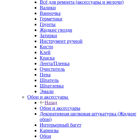
Всё для ремонта (аксессуары и мелочи)
Валики
Ванночка
Герметики
Грунты
Жидкие гвозди
Затирки
Инструмент ручной
Кисти
Клей
Краска
Лента/Пленка
Очиститель
Пена
Шпатель
Шпатлевка
Эмали
Обои и аксессуары
Назад
Обои и аксессуары
Декоративная шелковая штукатурка (Жидкие
обои)
Интерьерный багет
Карнизы
Обои