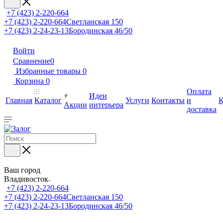
+7 (423) 2-220-664
+7 (423) 2-220-664
Светланская 150
+7 (423) 2-24-23-13
Бородинская 46/50
Войти
Сравнение
0
Избранные товары
0
Корзина
0
Оплата
Идеи
Главная
Каталог
Услуги
Контакты
и
К
Акции
интерьера
доставка
Ваш город
Владивосток
+7 (423) 2-220-664
+7 (423) 2-220-664
Светланская 150
+7 (423) 2-24-23-13
Бородинская 46/50