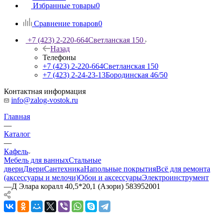
Избранные товары
0
Сравнение товаров
0
+7 (423) 2-220-664
Светланская 150
Назад
Телефоны
+7 (423) 2-220-664
Светланская 150
+7 (423) 2-24-23-13
Бородинская 46/50
Контактная информация
info@zalog-vostok.ru
Главная
—
Каталог
—
Кафель
Мебель для ванных
Стальные
двери
Двери
Сантехника
Напольные покрытия
Всё для ремонта
(аксессуары и мелочи)
Обои и аксессуары
Электроинструмент
—
Д Элара коралл 40,5*20,1 (Азори) 583952001