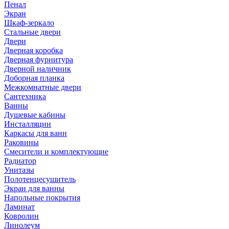
Пенал
Экран
Шкаф-зеркало
Стальные двери
Двери
Дверная коробка
Дверная фурнитура
Дверной наличник
Доборная планка
Межкомнатные двери
Сантехника
Ванны
Душевые кабины
Инсталляции
Каркасы для ванн
Раковины
Смесители и комплектующие
Радиатор
Унитазы
Полотенцесушитель
Экран для ванны
Напольные покрытия
Ламинат
Ковролин
Линолеум