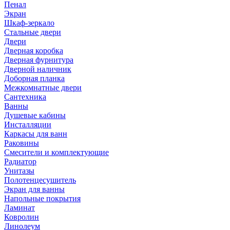
Пенал
Экран
Шкаф-зеркало
Стальные двери
Двери
Дверная коробка
Дверная фурнитура
Дверной наличник
Доборная планка
Межкомнатные двери
Сантехника
Ванны
Душевые кабины
Инсталляции
Каркасы для ванн
Раковины
Смесители и комплектующие
Радиатор
Унитазы
Полотенцесушитель
Экран для ванны
Напольные покрытия
Ламинат
Ковролин
Линолеум