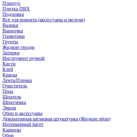
Плинтус
Плитка ПВХ
Подложка
Всё для ремонта (аксессуары и мелочи)
Валики
Ванночка
Герметики
Грунты
Жидкие гвозди
Затирки
Инструмент ручной
Кисти
Клей
Краска
Лента/Пленка
Очиститель
Пена
Шпатель
Шпатлевка
Эмали
Обои и аксессуары
Декоративная шелковая штукатурка (Жидкие обои)
Интерьерный багет
Карнизы
Обои