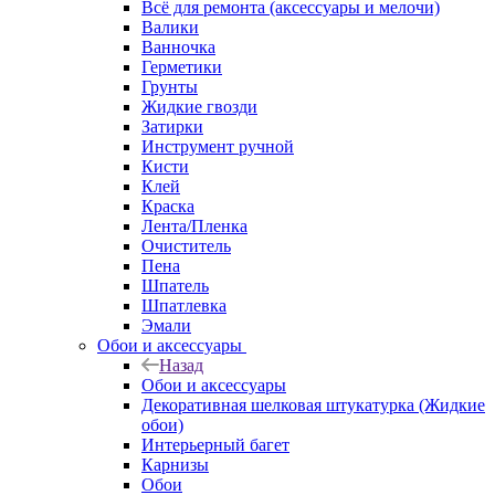
Всё для ремонта (аксессуары и мелочи)
Валики
Ванночка
Герметики
Грунты
Жидкие гвозди
Затирки
Инструмент ручной
Кисти
Клей
Краска
Лента/Пленка
Очиститель
Пена
Шпатель
Шпатлевка
Эмали
Обои и аксессуары
Назад
Обои и аксессуары
Декоративная шелковая штукатурка (Жидкие
обои)
Интерьерный багет
Карнизы
Обои