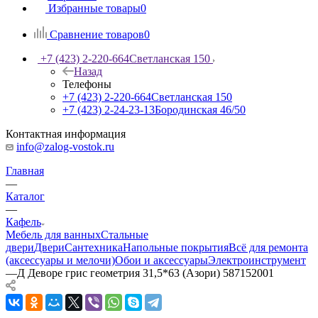
Избранные товары
0
Сравнение товаров
0
+7 (423) 2-220-664
Светланская 150
Назад
Телефоны
+7 (423) 2-220-664
Светланская 150
+7 (423) 2-24-23-13
Бородинская 46/50
Контактная информация
info@zalog-vostok.ru
Главная
—
Каталог
—
Кафель
Мебель для ванных
Стальные
двери
Двери
Сантехника
Напольные покрытия
Всё для ремонта
(аксессуары и мелочи)
Обои и аксессуары
Электроинструмент
—
Д Деворе грис геометрия 31,5*63 (Азори) 587152001