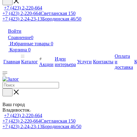
+7 (423) 2-220-664
+7 (423) 2-220-664
Светланская 150
+7 (423) 2-24-23-13
Бородинская 46/50
Войти
Сравнение
0
Избранные товары
0
Корзина
0
Оплата
Идеи
Главная
Каталог
Услуги
Контакты
и
К
Акции
интерьера
доставка
Ваш город
Владивосток
+7 (423) 2-220-664
+7 (423) 2-220-664
Светланская 150
+7 (423) 2-24-23-13
Бородинская 46/50